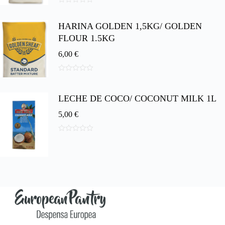
0
d
HARINA GOLDEN 1,5KG/ GOLDEN
e
5
FLOUR 1.5KG
6,00
€
0
d
e
LECHE DE COCO/ COCONUT MILK 1L
5
5,00
€
0
d
e
5