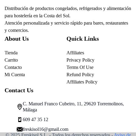
Distribución de productos congelados, refrigerados y alimentación
para hostelería en la Costa del Sol.
Atención personalizada y servicio rápido para bares, restaurantes
y comercios.
About Us
Quick Links
Tienda
Affiliates
Carrito
Privacy Policy
Contacto
Terms Of Use
Mi Cuenta
Refund Policy
Affiliates Policy
Contact Us
C. Manuel Franco Cubeiro, 11, 29620 Torremolinos,
Málaga
609 47 35 12
freskisol16@gmail.com
© 2025 Freskisol S.L. - Todos los derechos reservados.-
Aviso de