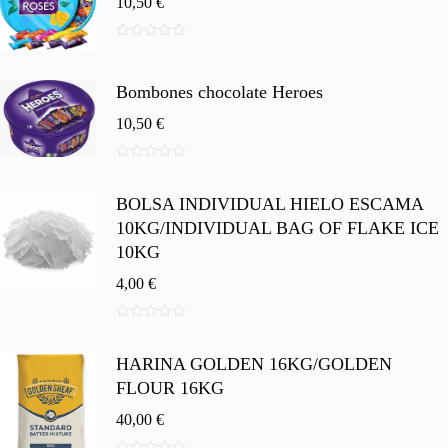
10,50
€
0
d
e
Bombones chocolate Heroes
5
10,50
€
0
d
BOLSA INDIVIDUAL HIELO ESCAMA
e
5
10KG/INDIVIDUAL BAG OF FLAKE ICE
10KG
4,00
€
0
d
HARINA GOLDEN 16KG/GOLDEN
e
5
FLOUR 16KG
40,00
€