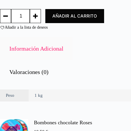
d
o
CROQUETA
c
AÑADIR AL CARRITO
CASERA
o
JAMÓN
n
/
Añadir a la lista de deseos
0
HAM
d
CROQUETTES
e
cantidad
5
Información Adicional
Valoraciones (0)
Peso
1 kg
Bombones chocolate Roses