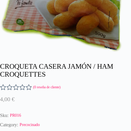
CROQUETA CASERA JAMÓN / HAM
CROQUETTES
(
0
reseña de cliente)
V
4,00
€
a
l
o
Sku:
PR016
r
a
Category:
Precocinado