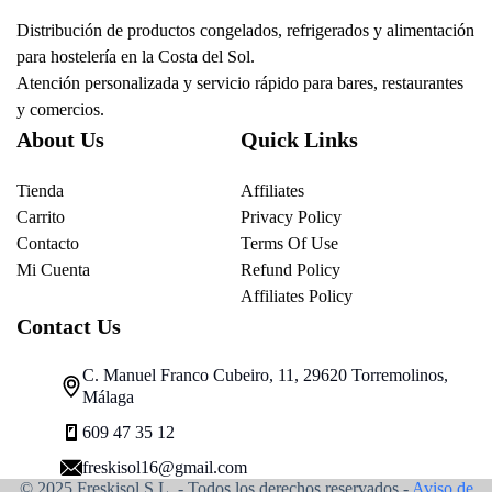
Distribución de productos congelados, refrigerados y alimentación
para hostelería en la Costa del Sol.
Atención personalizada y servicio rápido para bares, restaurantes
y comercios.
About Us
Quick Links
Tienda
Affiliates
Carrito
Privacy Policy
Contacto
Terms Of Use
Mi Cuenta
Refund Policy
Affiliates Policy
Contact Us
C. Manuel Franco Cubeiro, 11, 29620 Torremolinos,
Málaga
609 47 35 12
freskisol16@gmail.com
© 2025 Freskisol S.L. - Todos los derechos reservados.-
Aviso de