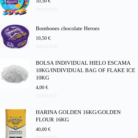
10,50
€
0
d
e
Bombones chocolate Heroes
5
10,50
€
0
d
BOLSA INDIVIDUAL HIELO ESCAMA
e
5
10KG/INDIVIDUAL BAG OF FLAKE ICE
10KG
4,00
€
0
d
HARINA GOLDEN 16KG/GOLDEN
e
5
FLOUR 16KG
40,00
€