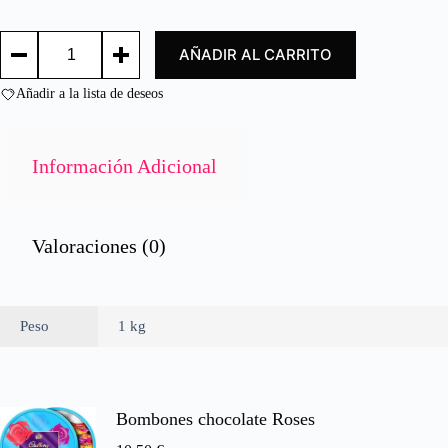
d
o
COLA
c
AÑADIR AL CARRITO
DE
o
LANGOSTINO
n
31/35
Añadir a la lista de deseos
0
/
d
PRAWNS
e
TAIL
36/40
5
Información Adicional
cantidad
Valoraciones (0)
Peso
1 kg
Bombones chocolate Roses