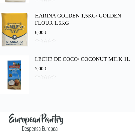
0
d
HARINA GOLDEN 1,5KG/ GOLDEN
e
5
FLOUR 1.5KG
6,00
€
0
d
e
LECHE DE COCO/ COCONUT MILK 1L
5
5,00
€
0
d
e
5