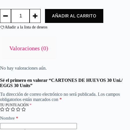
d
o
CARTONES
c
AÑADIR AL CARRITO
DE
o
HUEVOS
n
30
Añadir a la lista de deseos
0
Uni./
d
EGGS
e
30
Units
5
Valoraciones (0)
cantidad
No hay valoraciones aún.
Sé el primero en valorar “CARTONES DE HUEVOS 30 Uni./
EGGS 30 Units”
Tu dirección de correo electrónico no será publicada.
Los campos
obligatorios están marcados con
*
TU PUNTUACIÓN
*
Nombre
*