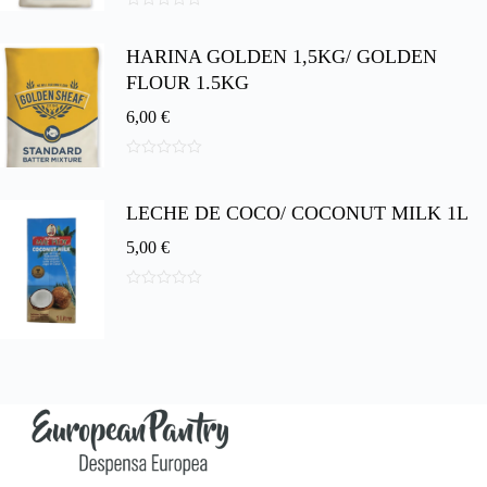
0
d
HARINA GOLDEN 1,5KG/ GOLDEN
e
5
FLOUR 1.5KG
6,00
€
0
d
e
LECHE DE COCO/ COCONUT MILK 1L
5
5,00
€
0
d
e
5