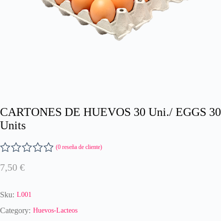
CARTONES DE HUEVOS 30 Uni./ EGGS 30
Units
(
0
reseña de cliente)
V
7,50
€
a
l
o
Sku:
L001
r
a
Category:
Huevos-Lacteos