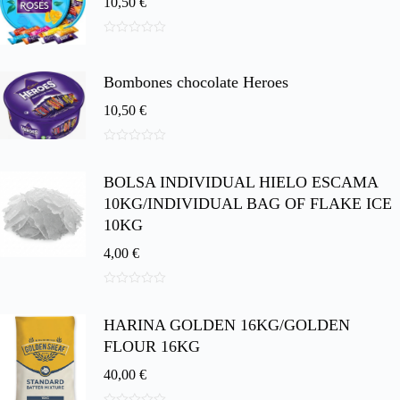
10,50
€
0
d
e
Bombones chocolate Heroes
5
10,50
€
0
d
BOLSA INDIVIDUAL HIELO ESCAMA
e
5
10KG/INDIVIDUAL BAG OF FLAKE ICE
10KG
4,00
€
0
d
HARINA GOLDEN 16KG/GOLDEN
e
5
FLOUR 16KG
40,00
€