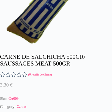
CARNE DE SALCHICHA 500GR/
SAUSSAGES MEAT 500GR
(
0
reseña de cliente)
V
3,30
€
a
l
o
Sku:
CA009
r
a
Category:
Carnes