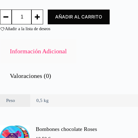
d
o
CARNE
c
AÑADIR AL CARRITO
DE
o
SALCHICHA
n
500GR/
Añadir a la lista de deseos
0
SAUSSAGES
d
MEAT
e
500GR
cantidad
5
Información Adicional
Valoraciones (0)
Peso
0,5 kg
Bombones chocolate Roses