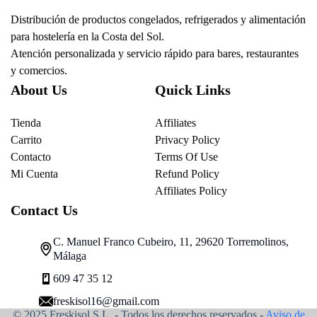
Distribución de productos congelados, refrigerados y alimentación
para hostelería en la Costa del Sol.
Atención personalizada y servicio rápido para bares, restaurantes
y comercios.
About Us
Quick Links
Tienda
Affiliates
Carrito
Privacy Policy
Contacto
Terms Of Use
Mi Cuenta
Refund Policy
Affiliates Policy
Contact Us
C. Manuel Franco Cubeiro, 11, 29620 Torremolinos,
Málaga
609 47 35 12
freskisol16@gmail.com
© 2025 Freskisol S.L. - Todos los derechos reservados.-
Aviso de