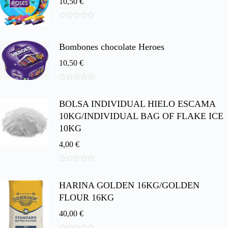
10,50
€
0
d
e
Bombones chocolate Heroes
5
10,50
€
0
d
BOLSA INDIVIDUAL HIELO ESCAMA
e
5
10KG/INDIVIDUAL BAG OF FLAKE ICE
10KG
4,00
€
0
d
HARINA GOLDEN 16KG/GOLDEN
e
5
FLOUR 16KG
40,00
€