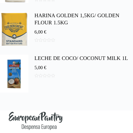
0
d
HARINA GOLDEN 1,5KG/ GOLDEN
e
5
FLOUR 1.5KG
6,00
€
0
d
e
LECHE DE COCO/ COCONUT MILK 1L
5
5,00
€
0
d
e
5