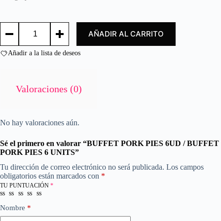
d
o
c
BUFFET
AÑADIR AL CARRITO
PORK
o
PIES
n
6UD
Añadir a la lista de deseos
0
/
d
BUFFET
e
PORK
PIES
5
Valoraciones (0)
6
UNITS
cantidad
No hay valoraciones aún.
Sé el primero en valorar “BUFFET PORK PIES 6UD / BUFFET
PORK PIES 6 UNITS”
Tu dirección de correo electrónico no será publicada.
Los campos
obligatorios están marcados con
*
TU PUNTUACIÓN
*
Nombre
*