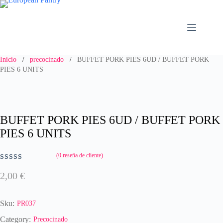
Saltar
al
contenido
Inicio
precocinado
BUFFET PORK PIES 6UD / BUFFET PORK
/
/
PIES 6 UNITS
BUFFET PORK PIES 6UD / BUFFET PORK
PIES 6 UNITS
(
0
reseña de cliente)
V
2,00
€
a
l
o
Sku:
PR037
r
a
Category:
Precocinado