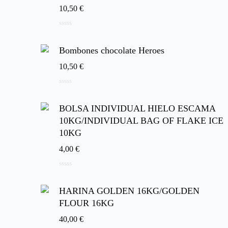
10,50
€
0
d
e
Bombones chocolate Heroes
5
10,50
€
0
d
e
BOLSA INDIVIDUAL HIELO ESCAMA
5
10KG/INDIVIDUAL BAG OF FLAKE ICE
10KG
4,00
€
0
d
e
HARINA GOLDEN 16KG/GOLDEN
5
FLOUR 16KG
40,00
€