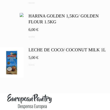
0
d
e
HARINA GOLDEN 1,5KG/ GOLDEN
5
FLOUR 1.5KG
6,00
€
0
d
e
LECHE DE COCO/ COCONUT MILK 1L
5
5,00
€
0
d
e
5