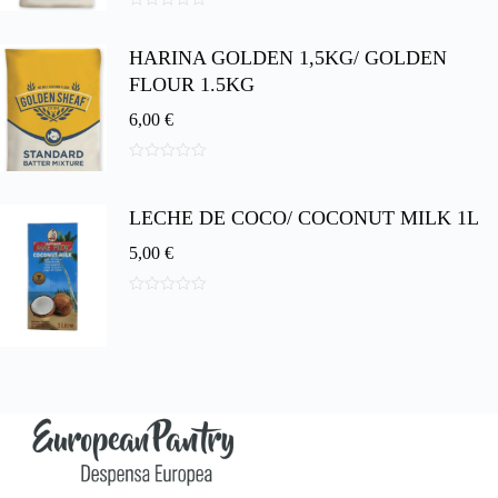
0
d
HARINA GOLDEN 1,5KG/ GOLDEN
e
5
FLOUR 1.5KG
6,00
€
0
d
e
LECHE DE COCO/ COCONUT MILK 1L
5
5,00
€
0
d
e
5