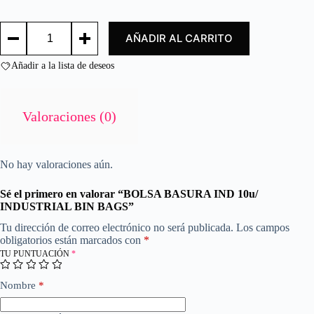
d
o
BOLSA
c
AÑADIR AL CARRITO
BASURA
o
IND
n
10u/
Añadir a la lista de deseos
0
INDUSTRIAL
d
BIN
e
BAGS
cantidad
5
Valoraciones (0)
No hay valoraciones aún.
Sé el primero en valorar “BOLSA BASURA IND 10u/
INDUSTRIAL BIN BAGS”
Tu dirección de correo electrónico no será publicada.
Los campos
obligatorios están marcados con
*
TU PUNTUACIÓN
*
Nombre
*