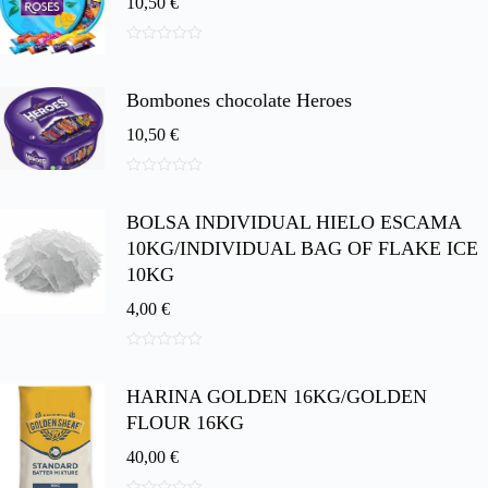
10,50
€
0
d
e
Bombones chocolate Heroes
5
10,50
€
0
d
BOLSA INDIVIDUAL HIELO ESCAMA
e
5
10KG/INDIVIDUAL BAG OF FLAKE ICE
10KG
4,00
€
0
d
HARINA GOLDEN 16KG/GOLDEN
e
5
FLOUR 16KG
40,00
€