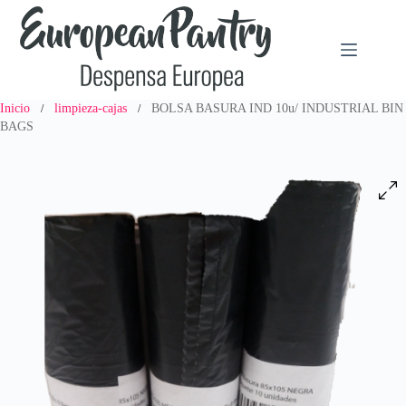
Saltar
al
contenido
Inicio
limpieza-cajas
BOLSA BASURA IND 10u/ INDUSTRIAL BIN
/
/
BAGS