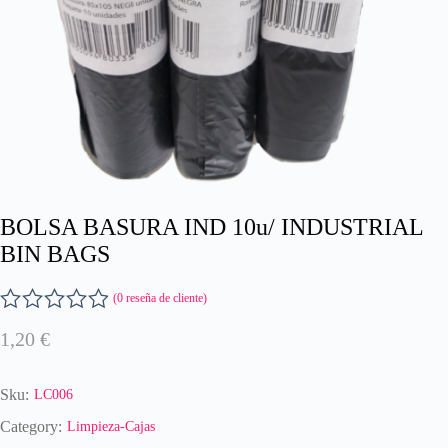
BOLSA BASURA IND 10u/ INDUSTRIAL
BIN BAGS
(
0
reseña de cliente)
V
1,20
€
a
l
o
Sku:
LC006
r
a
Category:
Limpieza-Cajas