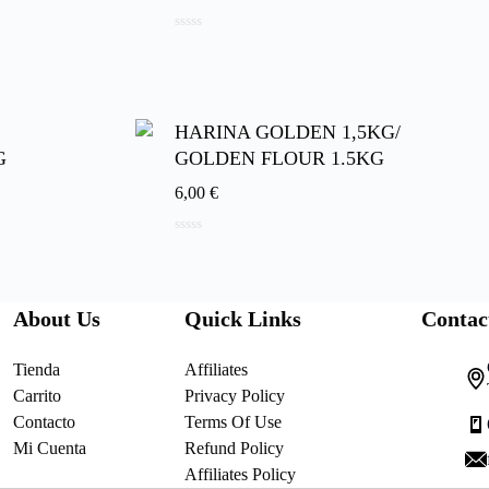
0
d
e
5
HARINA GOLDEN 1,5KG/
G
GOLDEN FLOUR 1.5KG
6,00
€
0
d
e
5
About Us
Quick Links
Contac
Tienda
Affiliates
Carrito
Privacy Policy
Contacto
Terms Of Use
Mi Cuenta
Refund Policy
Affiliates Policy