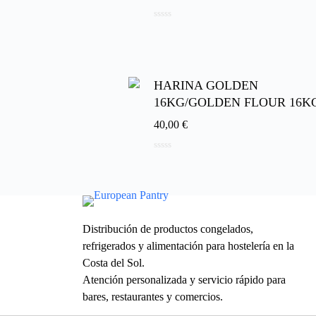
0
d
e
5
HARINA GOLDEN
16KG/GOLDEN FLOUR 16K
40,00
€
0
d
e
5
Distribución de productos congelados,
refrigerados y alimentación para hostelería en la
Costa del Sol.
Atención personalizada y servicio rápido para
bares, restaurantes y comercios.