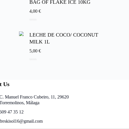
BAG OF FLAKE ICE 10KG
4,00
€
0
d
e
LECHE DE COCO/ COCONUT
5
MILK 1L
5,00
€
0
d
e
5
t Us
C. Manuel Franco Cubeiro, 11, 29620
Torremolinos, Málaga
609 47 35 12
freskisol16@gmail.com