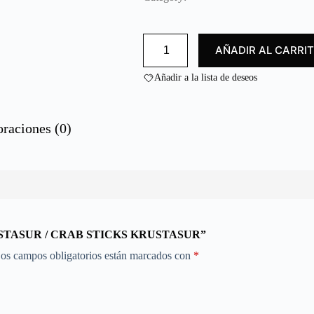
d
o
c
BOCAS
o
AÑADIR AL CARRI
DE
n
MAR
0
KRUSTASUR
Añadir a la lista de deseos
/
d
CRAB
e
STICKS
5
KRUSTASUR
oraciones (0)
cantidad
KRUSTASUR / CRAB STICKS KRUSTASUR”
os campos obligatorios están marcados con
*