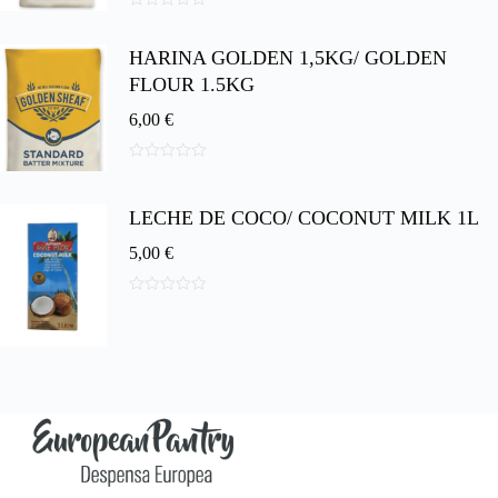
0
d
HARINA GOLDEN 1,5KG/ GOLDEN
e
5
FLOUR 1.5KG
6,00
€
0
d
e
LECHE DE COCO/ COCONUT MILK 1L
5
5,00
€
0
d
e
5