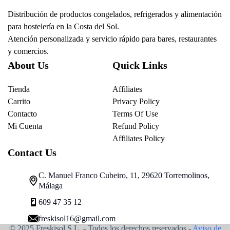
Distribución de productos congelados, refrigerados y alimentación
para hostelería en la Costa del Sol.
Atención personalizada y servicio rápido para bares, restaurantes
y comercios.
About Us
Quick Links
Tienda
Affiliates
Carrito
Privacy Policy
Contacto
Terms Of Use
Mi Cuenta
Refund Policy
Affiliates Policy
Contact Us
C. Manuel Franco Cubeiro, 11, 29620 Torremolinos,
Málaga
609 47 35 12
freskisol16@gmail.com
© 2025 Freskisol S.L. - Todos los derechos reservados.-
Aviso de