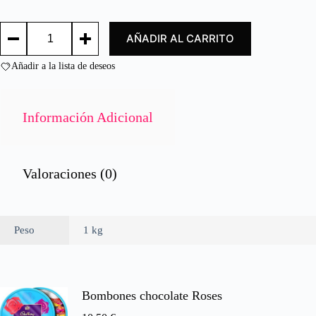
d
o
BARRA
c
AÑADIR AL CARRITO
JAMON
o
SANDWICH./
n
BLOCK
Añadir a la lista de deseos
0
OF
d
SANDWICH
e
HAM
cantidad
5
Información Adicional
Valoraciones (0)
Peso
1 kg
Bombones chocolate Roses