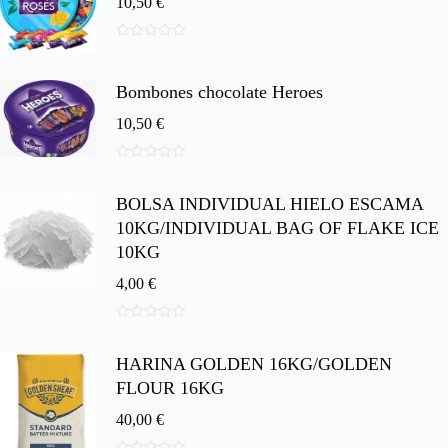
10,50
€
0
d
e
Bombones chocolate Heroes
5
10,50
€
0
d
BOLSA INDIVIDUAL HIELO ESCAMA
e
5
10KG/INDIVIDUAL BAG OF FLAKE ICE
10KG
4,00
€
0
d
HARINA GOLDEN 16KG/GOLDEN
e
5
FLOUR 16KG
40,00
€