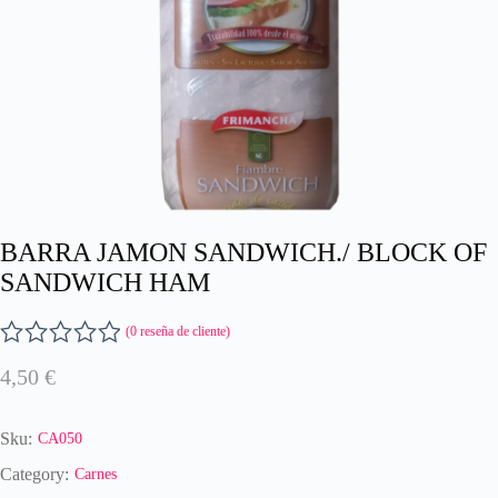
BARRA JAMON SANDWICH./ BLOCK OF
SANDWICH HAM
(
0
reseña de cliente)
V
4,50
€
a
l
o
Sku:
CA050
r
a
Category:
Carnes