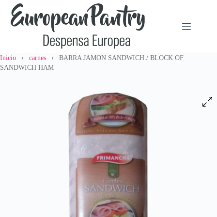
Saltar
al
contenido
Inicio
carnes
BARRA JAMON SANDWICH./ BLOCK OF
/
/
SANDWICH HAM