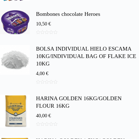
0
d
e
Bombones chocolate Heroes
5
10,50
€
0
d
BOLSA INDIVIDUAL HIELO ESCAMA
e
5
10KG/INDIVIDUAL BAG OF FLAKE ICE
10KG
4,00
€
0
d
HARINA GOLDEN 16KG/GOLDEN
e
5
FLOUR 16KG
40,00
€
0
d