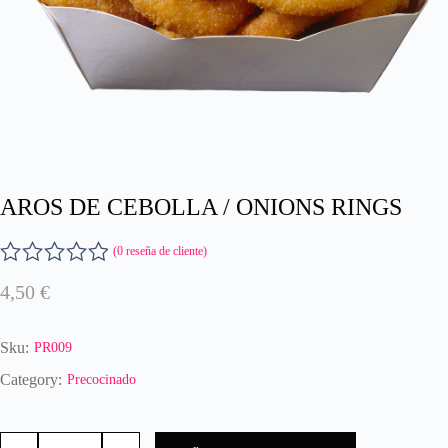
AROS DE CEBOLLA / ONIONS RINGS
(
0
reseña de cliente)
V
4,50
€
a
l
o
Sku:
PR009
r
a
Category:
Precocinado
d
o
AROS
c