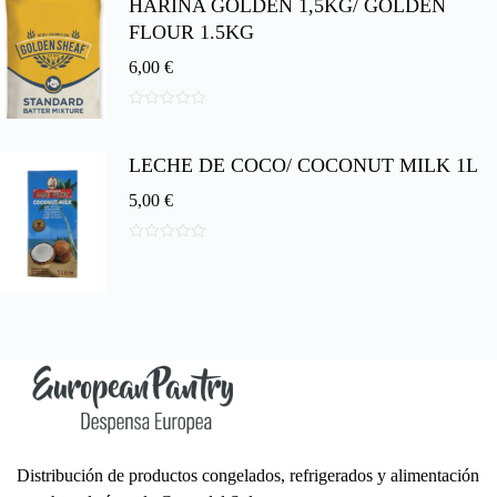
HARINA GOLDEN 1,5KG/ GOLDEN
e
5
FLOUR 1.5KG
6,00
€
0
d
e
LECHE DE COCO/ COCONUT MILK 1L
5
5,00
€
0
d
e
5
Distribución de productos congelados, refrigerados y alimentación