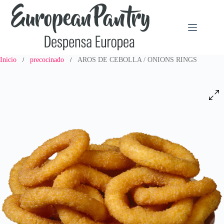
Saltar
al
contenido
Inicio
precocinado
AROS DE CEBOLLA / ONIONS RINGS
/
/