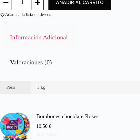
AÑADIR AL CARRITO
DE
o
CEBOLLA
n
/
Añadir a la lista de deseos
0
ONIONS
d
RINGS
e
cantidad
5
Información Adicional
Valoraciones (0)
Peso
1 kg
Bombones chocolate Roses
10,50
€