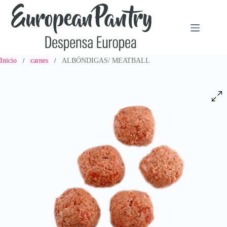
Saltar
al
contenido
Inicio
carnes
ALBÓNDIGAS/ MEATBALL
/
/