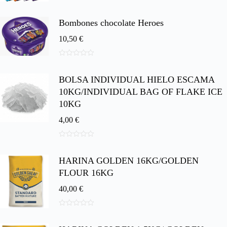
0
d
e
Bombones chocolate Heroes
5
10,50
€
0
d
BOLSA INDIVIDUAL HIELO ESCAMA
e
5
10KG/INDIVIDUAL BAG OF FLAKE ICE
10KG
4,00
€
0
d
HARINA GOLDEN 16KG/GOLDEN
e
5
FLOUR 16KG
40,00
€
0
d