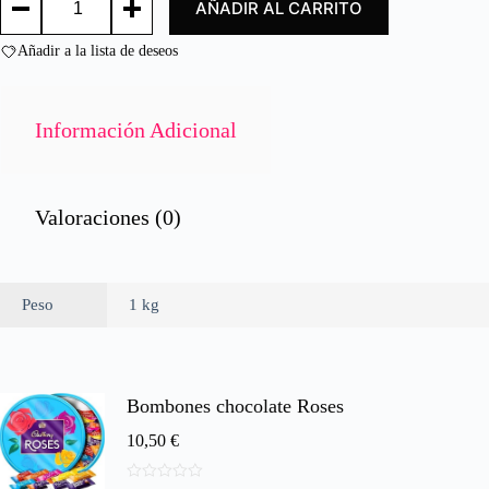
AÑADIR AL CARRITO
MEATBALL
o
cantidad
n
Añadir a la lista de deseos
0
d
e
5
Información Adicional
Valoraciones (0)
Peso
1 kg
Bombones chocolate Roses
10,50
€