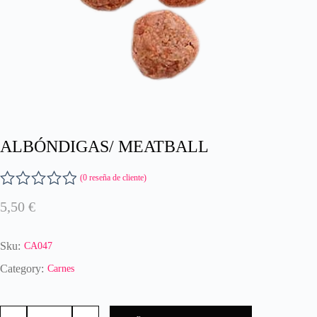
ALBÓNDIGAS/ MEATBALL
(
0
reseña de cliente)
V
5,50
€
a
l
o
Sku:
CA047
r
a
Category:
Carnes
d
o
ALBÓNDIGAS/
c