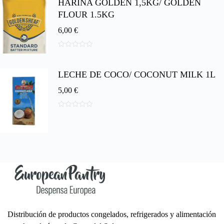
HARINA GOLDEN 1,5KG/ GOLDEN
e
5
FLOUR 1.5KG
6,00
€
0
d
e
LECHE DE COCO/ COCONUT MILK 1L
5
5,00
€
0
d
e
5
Distribución de productos congelados, refrigerados y alimentación