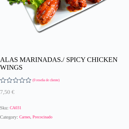
ALAS MARINADAS./ SPICY CHICKEN
WINGS
(
0
reseña de cliente)
V
7,50
€
a
l
o
Sku:
CA031
r
a
Category:
Carnes
,
Precocinado
d