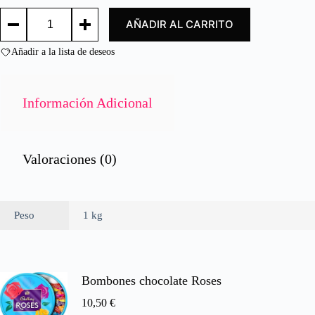
o
ALAS
c
AÑADIR AL CARRITO
MARINADAS./
o
SPICY
n
CHICKEN
Añadir a la lista de deseos
0
WINGS
d
cantidad
e
5
Información Adicional
Valoraciones (0)
Peso
1 kg
Bombones chocolate Roses
10,50
€