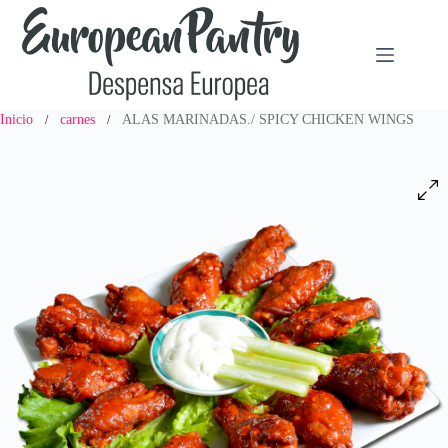
Saltar
al
contenido
Inicio
carnes
ALAS MARINADAS./ SPICY CHICKEN WINGS
/
/