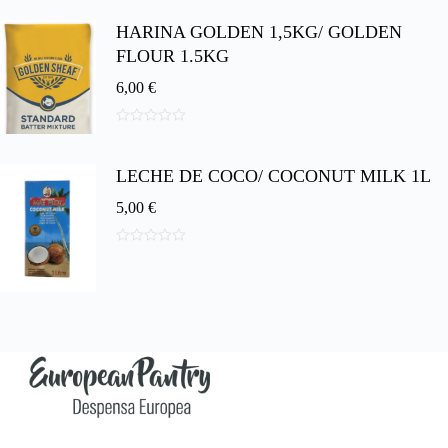
d
HARINA GOLDEN 1,5KG/ GOLDEN
e
5
FLOUR 1.5KG
6,00
€
0
d
e
LECHE DE COCO/ COCONUT MILK 1L
5
5,00
€
0
d
e
5