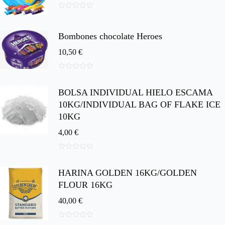
0
d
e
Bombones chocolate Heroes
5
10,50
€
0
d
BOLSA INDIVIDUAL HIELO ESCAMA
e
5
10KG/INDIVIDUAL BAG OF FLAKE ICE
10KG
4,00
€
0
d
HARINA GOLDEN 16KG/GOLDEN
e
5
FLOUR 16KG
40,00
€
0