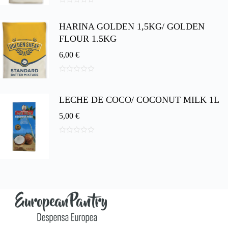
0
d
HARINA GOLDEN 1,5KG/ GOLDEN
e
5
FLOUR 1.5KG
6,00
€
0
d
e
LECHE DE COCO/ COCONUT MILK 1L
5
5,00
€
0
d
e
5