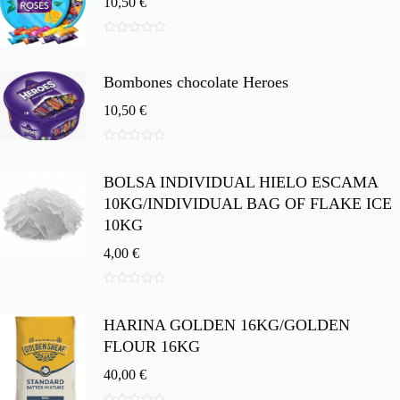
10,50
€
0
d
e
Bombones chocolate Heroes
5
10,50
€
0
d
BOLSA INDIVIDUAL HIELO ESCAMA
e
5
10KG/INDIVIDUAL BAG OF FLAKE ICE
10KG
4,00
€
0
d
HARINA GOLDEN 16KG/GOLDEN
e
5
FLOUR 16KG
40,00
€