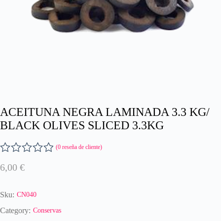
ACEITUNA NEGRA LAMINADA 3.3 KG/
BLACK OLIVES SLICED 3.3KG
(
0
reseña de cliente)
V
6,00
€
a
l
o
Sku:
CN040
r
a
Category:
Conservas