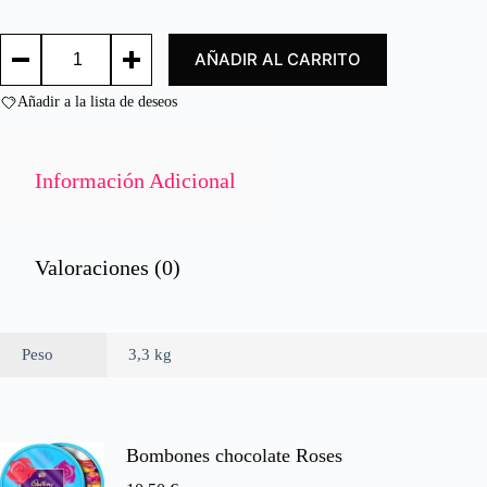
d
o
ACEITUNA
c
AÑADIR AL CARRITO
NEGRA
o
LAMINADA
n
3.3
Añadir a la lista de deseos
0
KG/
d
BLACK
e
OLIVES
SLICED
5
Información Adicional
3.3KG
cantidad
Valoraciones (0)
Peso
3,3 kg
Bombones chocolate Roses