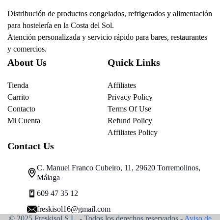
Distribución de productos congelados, refrigerados y alimentación
para hostelería en la Costa del Sol.
Atención personalizada y servicio rápido para bares, restaurantes
y comercios.
About Us
Quick Links
Tienda
Affiliates
Carrito
Privacy Policy
Contacto
Terms Of Use
Mi Cuenta
Refund Policy
Affiliates Policy
Contact Us
C. Manuel Franco Cubeiro, 11, 29620 Torremolinos,
Málaga
609 47 35 12
freskisol16@gmail.com
© 2025 Freskisol S.L. - Todos los derechos reservados.-
Aviso de