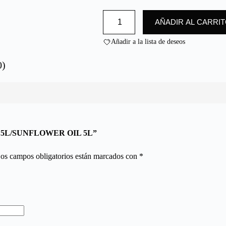
ACÉITE
AÑADIR AL CARRI
DE
GIRASOL
5L/SUNFLOWER
Añadir a la lista de deseos
OIL
5L
0)
cantidad
OL 5L/SUNFLOWER OIL 5L”
os campos obligatorios están marcados con
*