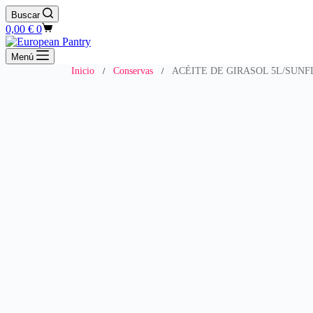
Buscar
Carro
0,00
€
0
de
compra
Menú
Inicio
Conservas
ACÉITE DE GIRASOL 5L/SUNF
/
/