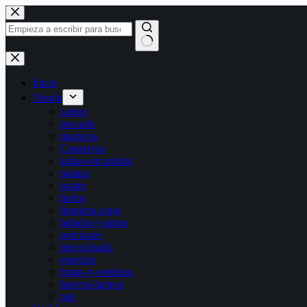
Saltar
al
contenido
Sin
resultados
Inicio
Tienda
carnes
pescado
mariscos
Conservas
salsas-encurtidos
patatas
postre
hielos
limpieza-cajas
helados-y-tartas
porciones
precocinado
especias
frutas-y-verduras
huevos-lacteos
pan