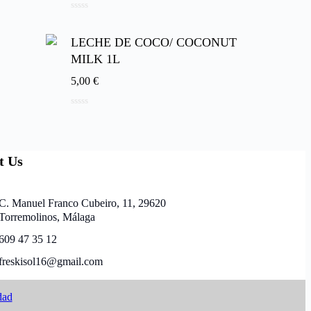
0
de
5
LECHE DE COCO/ COCONUT
MILK 1L
5,00
€
0
de
5
t Us
C. Manuel Franco Cubeiro, 11, 29620
Torremolinos, Málaga
609 47 35 12
freskisol16@gmail.com
dad