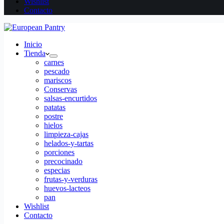
Wishlist
Contacto
Inicio
Tienda
carnes
pescado
mariscos
Conservas
salsas-encurtidos
patatas
postre
hielos
limpieza-cajas
helados-y-tartas
porciones
precocinado
especias
frutas-y-verduras
huevos-lacteos
pan
Wishlist
Contacto