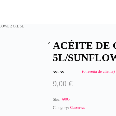
LOWER OIL 5L
ACÉITE DE 
5L/SUNFLOW
(
0
reseña de cliente)
Valorado
9,00
€
con
0
de
5
Sku:
A005
Category:
Conservas